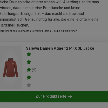
dicke Daunenjacke drunter tragen will. Allerdings sollte man
wissen, dass sie nur eine Brusttasche und keine
Belüftungsöffnungen hat – das macht sie bewusst
minimalistisch. Genau richtig für alle, die eine leichte, kleine
Hardshell suchen.
Beratungstipp aus unseren Bergzeit Filialen Gmund & Holzkirchen
Salewa Damen Agner 2 PTX 3L Jacke
(9)
Zur Produktseite