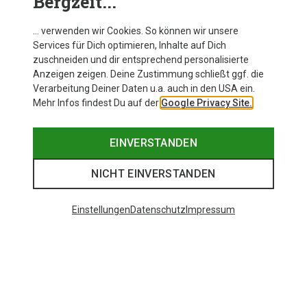
Bergzeit...
Reusch Down Spirit GTX Handschuhe
… verwenden wir Cookies. So können wir unsere
Services für Dich optimieren, Inhalte auf Dich
zuschneiden und dir entsprechend personalisierte
Anzeigen zeigen. Deine Zustimmung schließt ggf. die
Zur Produktseite
Verarbeitung Deiner Daten u.a. auch in den USA ein.
Mehr Infos findest Du auf der
Google Privacy Site.
EINVERSTANDEN
NICHT EINVERSTANDEN
Einstellungen
Datenschutz
Impressum