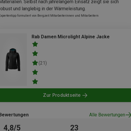
Materialien. Selbst nach jahrelangem Einsatz zeigt sie sich
robust und langlebig in der Wärmeleistung.
Expertentipp formuliert von Bergzeit Mitarbeiterinnen und Mitarbeitern
Rab Damen Microlight Alpine Jacke
(21)
Zur Produktseite
Bewertungen
Alle Bewertungen
4,8/5
23