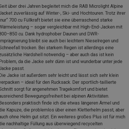
Seit über drei Jahren begleitet mich die RAB Microlight Alpine
Jacket zuverlässig auf Winter-, Ski- und Hochtouren. Trotz ihrer
„nur“ 700 cu Füllkraft bietet sie eine überraschend starke
Wärmeleistung – sogar vergleichbar mit High-End-Jacken mit
800–850 cu. Dank hydrophober Daunen und DWR-
Imprägnierung bleibt sie auch bei leichtem Nieselregen und
Schneefall trocken. Bei starkem Regen ist allerdings eine
zusätzliche Hardshell notwendig – aber auch das ist kein
Problem, da die Jacke sehr dünn ist und wunderbar unter jede
Jacke passt.
Die Jacke ist außerdem sehr leicht und lässt sich sehr klein
verpacken – ideal für den Rucksack. Der sportlich-taillierte
Schnitt sorgt für angenehmen Tragekomfort und bietet
ausreichend Bewegungsfreiheit bei alpinen Aktivitäten.
Besonders praktisch finde ich die etwas längeren Ärmel und
die Kapuze, die problemlos über einen Kletterhelm passt, aber
auch ohne Helm gut sitzt. Ein weiteres großes Plus ist für mich
die nachhaltige Füllung aus überwiegend recycelten