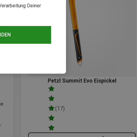
Verarbeitung Deiner
NDEN
Petzl Summit Evo Eispickel
be
(17)
r