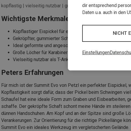
dir entsprechend person
kopflastig | vielseitig nutzbar | griffig
Daten u.a. auch in den 
Wichtigste Merkmale des Petzl Summit 
Kopflastiger Eispickel für effizientes Schlagen
NICHT 
Gekröpfter, gummierter Schaft für optimalen Grip
Ideal geformte und angeschliffene Schaufel
Große Löcher für Karabiner am Kopf und an der Spitze
Einstellungen
Datenschu
Vielseitig nutzbar als T-Anker und Stützpickel
Peters Erfahrungen
Für mich ist der Summit Evo von Petzl ein perfekter Eispickel, we
Kopflastigkeit sorgt dafür, dass der Pickel beim Schwingen vi
Schaufel hat eine ideale Form zum Graben und Eisbearbeiten, g
schaffe. Der gekröpfte Schaft schont meine Hände im steileren E
dünnen Handschuhen. Am Kopf und an der Spitze sind große Löch
Verankerungen. Zur Orientierung für die richtige Pickellänge kön
Summit Evo ein ideales Werkzeug im vergletscherten Gelände.