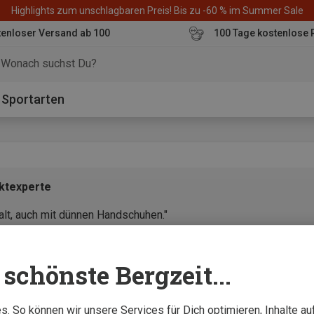
Highlights zum unschlagbaren Preis! Bis zu -60 % im Summer Sale
enloser Versand ab 100
100 Tage kostenlose 
o
Sportarten
uktexperte
alt, auch mit dünnen Handschuhen."
schönste Bergzeit...
. So können wir unsere Services für Dich optimieren, Inhalte a