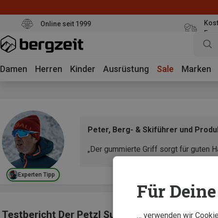
Kost
Online seit 1999
Eur
Damen
Herren
Kinder
Ausrüstung
Sale
Marken
Peter, Berg- & Skiführer und Prod
„Der gummierte Griff sorgt für guten H
Experten Tipp
Für Deine 
Testbericht Der Petzl Summit Evo Eispickel
… verwenden wir Cookies