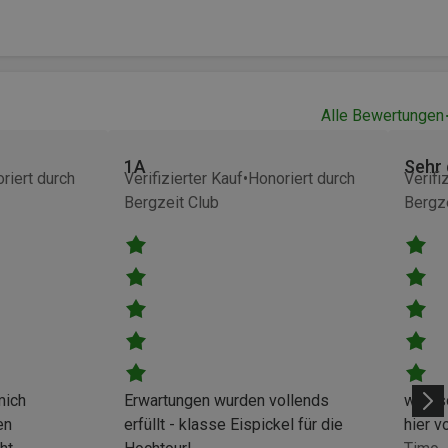
Alle Bewertungen
1A
Sehr 
riert durch
Verifizierter Kauf
Honoriert durch
Verifi
Bergzeit Club
Bergze
mich
Erwartungen wurden vollends
was s
en
erfüllt - klasse Eispickel für die
hier v