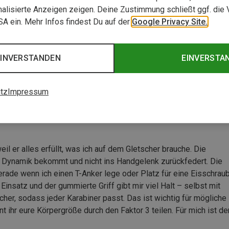
alisierte Anzeigen zeigen. Deine Zustimmung schließt ggf. die 
USA ein. Mehr Infos findest Du auf der
Google Privacy Site.
Evo
EINVERSTANDEN
EINVERSTA
tz
Impressum
il er alles erfüllt, was ich auf dem Gletscher brauche. Die
el Dynamik bekommt und nicht ins Handgelenk zurückfedert. Die
erade wenn ich einen T-Anker lege oder Platz für eine Eisschrau
insatz und der gummierte Griff gibt mir viel Halt – selbst mit
er, sodass jeder Karabiner passt. Das ist wichtig für mögliche
nt ihr eure Körpergröße durch den Faktor 3 teilen. Für mich ist de