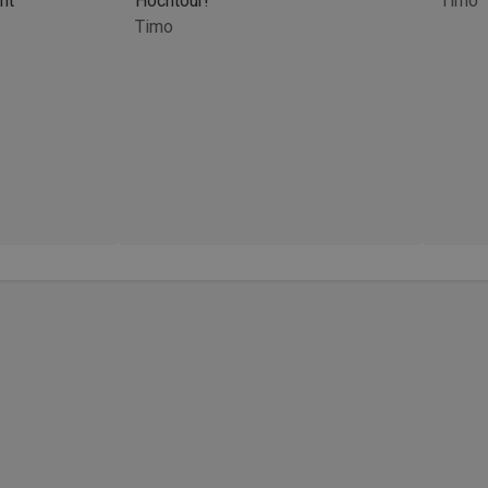
ht
Hochtour!
Timo
Timo