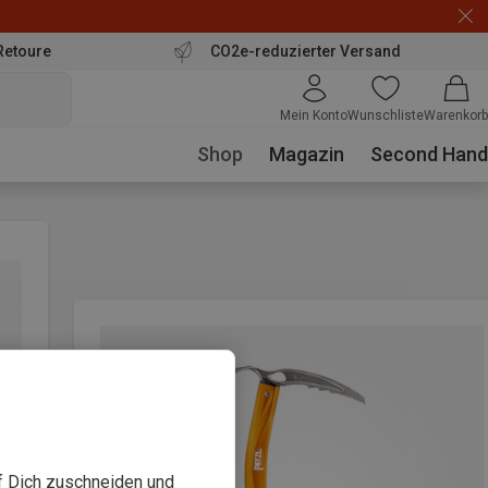
Retoure
CO2e-reduzierter Versand
Mein Konto
Wunschliste
Warenkorb
Shop
Magazin
Second Hand
uf Dich zuschneiden und