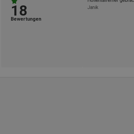
Höllentalferner gebrac
18
Janik
Bewertungen