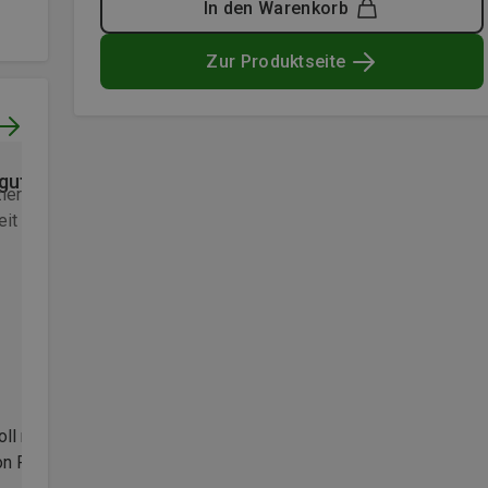
In den Warenkorb
Zur Produktseite
guter Pickel
Top
zierter Kauf
Honoriert durch
Verifizierter Kauf
Honoriert du
it Club
Bergzeit Club
oll man sagen, top Produkt
Liegt extrem gut in der Hand, 
on Petzl
beschichtete Griff gibt guten H