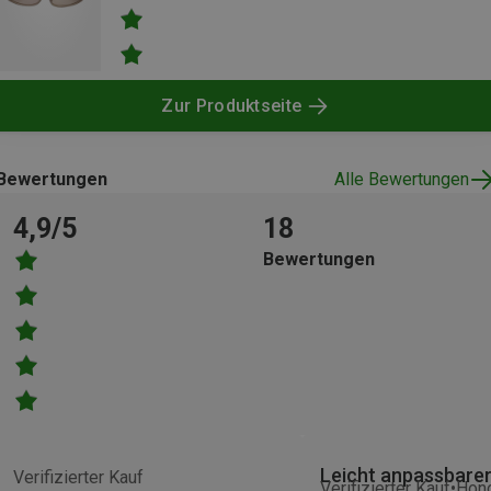
Zur Produktseite
Bewertungen
Alle Bewertungen
4,9/5
18
Bewertungen
Leicht anpassbarer
Verifizierter Kauf
Verifizierter Kauf
Hono