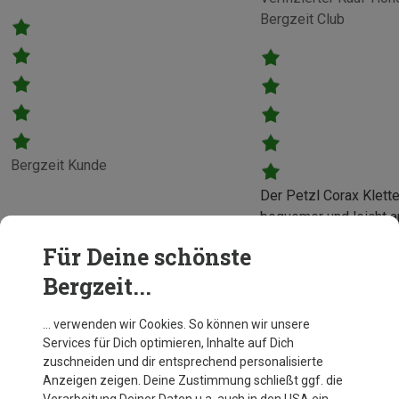
Bergzeit Club
Bergzeit Kunde
Der Petzl Corax Kletter
bequemer und leicht 
Klettergurt. Durch sei
Für Deine schönste
verschiedenen Schnal
Bergzeit...
Hüftgurt und den Beine
der Corax schnell und
unkompliziert anpasse
… verwenden wir Cookies. So können wir unsere
Mehr anzeigen
Services für Dich optimieren, Inhalte auf Dich
wenn man beim Klette
Andreas
zuschneiden und dir entsprechend personalisierte
unterschiedlich dicke
Anzeigen zeigen. Deine Zustimmung schließt ggf. die
trägt.