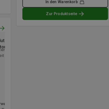
In den Warenkorb
Zur Produktseite
uter High End Kletter/
Verifizierter Kauf
touren Gurt!
zierter Kauf
Honoriert durch
it Club
Bergzeit Kunde
rwende ihn für Hochtouren