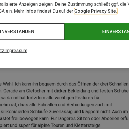
alisierte Anzeigen zeigen. Deine Zustimmung schließt ggf. die 
USA ein. Mehr Infos findest Du auf der
Google Privacy Site.
EINVERSTANDEN
EINVERSTA
tz
Impressum
te Wahl. Ich kann ihn bequem durch das Öffnen der drei Schnallen
n. Gerade am Gletscher mit dicker Bekleidung und festen Schuhe
ksack und hat trotzdem alle wichtigen Features für
nehm ist, dass alle Schnallen und Verbindungen auch mit
ilikonisierten Schlaufe zuverlässig und klappern nicht. Auch im
lastet frei bewegen kann. Für längeres Sitzen oder Abseilen erfül
ipiert und super für alpine Touren und Klettersteige.