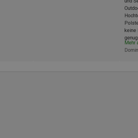
und Se
Outdoo
Hocht
Polste
keine 
genug 
Mehr 
nutze
Domin
sind d
Materi
nicht 