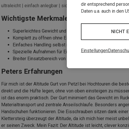
dir entsprechend person
ultraleicht | einfach anlegbar | sicher
Daten u.a. auch in den 
Wichtigste Merkmale des Petzl Altitude
Superleichtes Gewicht und sehr geringes Packmaß
NICHT 
Komplett zu öffnen ohne Einsteigen für schnellen Einsatz
Einfaches Handling selbst mit Handschuhen
Einstellungen
Datenschu
Spezielle Aufnahmen für Eisschrauben mit Silikoneinlage
Breiter Einsatzbereich von Hochtouren bis Klettersteig
Peters Erfahrungen
Für mich ist der Altitude Gurt von Petzl bei Hochtouren die bes
direkt und die Hüfte legen, ohne von oben einsteigen zu müsse
ist das enorm praktisch. Der Gurt minimiert das Gewicht im Ruc
Materialtransport und zentrale Anseilschlaufe. Besonders ange
Handschuhen funktionieren. Die Eisschrauben sitzen dank einer s
Klettersteig überzeugt der Altitude, da ich mich hier meist unbe
er seinen Zweck. Mein Fazit: Der Altitude ist leicht, clever konz