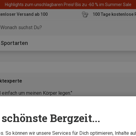
Highlights zum unschlagbaren Preis! Bis zu -60 % im Summer Sale
enloser Versand ab 100
100 Tage kostenlose 
o
Sportarten
uktexperte
d einfach um meinen Körper legen."
schönste Bergzeit...
. So können wir unsere Services für Dich optimieren, Inhalte a
t