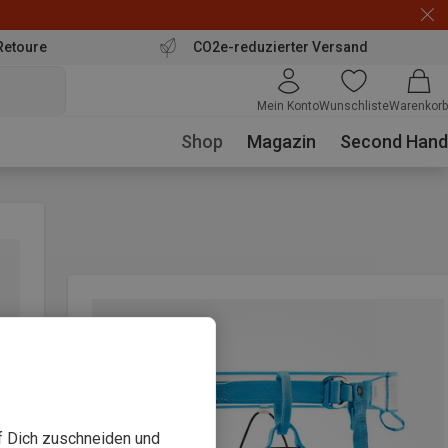
Retoure
CO2e-reduzierter Versand
Mein Konto
Wunschliste
Warenkorb
Shop
Magazin
Second Hand
uf Dich zuschneiden und