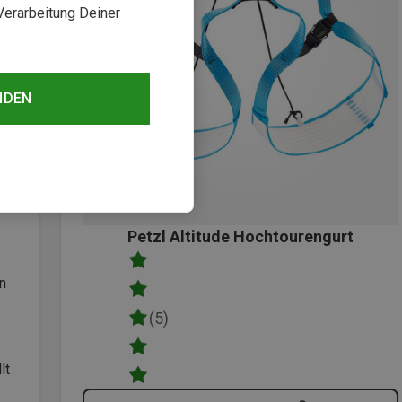
Verarbeitung Deiner
NDEN
Petzl Altitude Hochtourengurt
n
(5)
lt