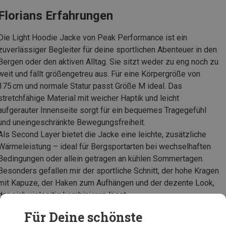
Florians Erfahrungen
Die Light Hoodie Jacke von Peak Performance ist ein
zuverlässiger Begleiter für deine sportlichen Abenteuer in den
Bergen oder den aktiven Alltag. Sie sitzt weder zu eng noch zu
weit und fällt größengetreu aus. Für eine Körpergröße von
175 cm und normale Statur passt Größe M ideal. Das
stretchfähige Material mit weicher Haptik und leicht
aufgerauter Innenseite sorgt für ein bequemes Tragegefühl
und uneingeschränkte Bewegungsfreiheit.
Als Second Layer bietet die Jacke eine leichte, zusätzliche
Wärmeleistung – ideal für Bergsportarten bei wechselhaften
Bedingungen oder allein getragen an kühlen Sommertagen.
Besonders gefallen mir der sportliche Schnitt, der hohe Kragen
mit Kapuze, der Haken zum Aufhängen und der dezente Look,
der sich vielseitig kombinieren lässt.
Für Deine schönste