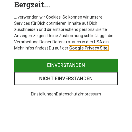
Bergzeit...
Peak Performance Herren Light Hoodie
Jacke
… verwenden wir Cookies. So können wir unsere
Services für Dich optimieren, Inhalte auf Dich
zuschneiden und dir entsprechend personalisierte
Anzeigen zeigen. Deine Zustimmung schließt ggf. die
Zur Produktseite
Verarbeitung Deiner Daten u.a. auch in den USA ein.
Mehr Infos findest Du auf der
Google Privacy Site.
EINVERSTANDEN
NICHT EINVERSTANDEN
Einstellungen
Datenschutz
Impressum