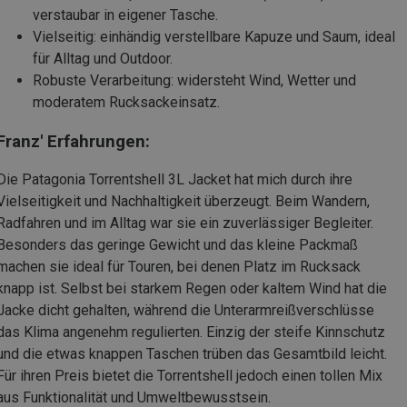
verstaubar in eigener Tasche.
Vielseitig: einhändig verstellbare Kapuze und Saum, ideal
für Alltag und Outdoor.
Robuste Verarbeitung: widersteht Wind, Wetter und
moderatem Rucksackeinsatz.
Franz' Erfahrungen:
Die Patagonia Torrentshell 3L Jacket hat mich durch ihre
Vielseitigkeit und Nachhaltigkeit überzeugt. Beim Wandern,
Radfahren und im Alltag war sie ein zuverlässiger Begleiter.
Besonders das geringe Gewicht und das kleine Packmaß
machen sie ideal für Touren, bei denen Platz im Rucksack
knapp ist. Selbst bei starkem Regen oder kaltem Wind hat die
Jacke dicht gehalten, während die Unterarmreißverschlüsse
das Klima angenehm regulierten. Einzig der steife Kinnschutz
und die etwas knappen Taschen trüben das Gesamtbild leicht.
Für ihren Preis bietet die Torrentshell jedoch einen tollen Mix
aus Funktionalität und Umweltbewusstsein.