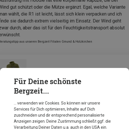
Ausführung mit Hoodie hat eine körpernahe Kapuze, die bei
Wind gut schützt oder die Mütze ergänzt. Egal, welche Variante
man wählt, die R1 ist leicht, lässt sich klein verpacken und ich
finde sie dadurch extrem vielseitig im Einsatz. Der Wind geht
zwar durch, aber das ist für den Feuchtigkeitstransport absolut
erwünscht.
Beratungstipp aus unseren Bergzeit Filialen Gmund & Holzkirchen
Patagonia Herren R1 Air Jacke
Für Deine schönste
Bergzeit...
Zur Produktseite
… verwenden wir Cookies. So können wir unsere
Services für Dich optimieren, Inhalte auf Dich
zuschneiden und dir entsprechend personalisierte
Anzeigen zeigen. Deine Zustimmung schließt ggf. die
Verarbeitung Deiner Daten u.a. auch in den USA ein.