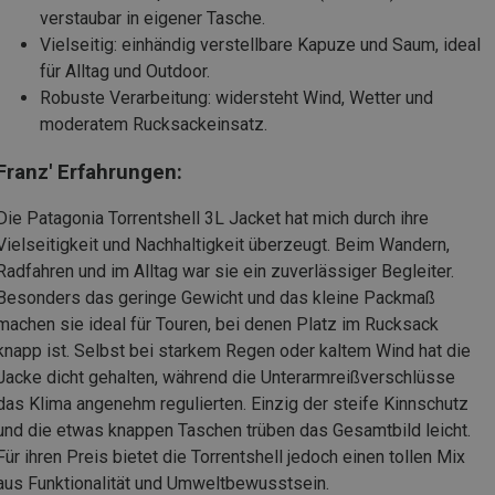
verstaubar in eigener Tasche.
Vielseitig: einhändig verstellbare Kapuze und Saum, ideal
für Alltag und Outdoor.
Robuste Verarbeitung: widersteht Wind, Wetter und
moderatem Rucksackeinsatz.
Franz' Erfahrungen:
Die Patagonia Torrentshell 3L Jacket hat mich durch ihre
Vielseitigkeit und Nachhaltigkeit überzeugt. Beim Wandern,
Radfahren und im Alltag war sie ein zuverlässiger Begleiter.
Besonders das geringe Gewicht und das kleine Packmaß
machen sie ideal für Touren, bei denen Platz im Rucksack
knapp ist. Selbst bei starkem Regen oder kaltem Wind hat die
Jacke dicht gehalten, während die Unterarmreißverschlüsse
das Klima angenehm regulierten. Einzig der steife Kinnschutz
und die etwas knappen Taschen trüben das Gesamtbild leicht.
Für ihren Preis bietet die Torrentshell jedoch einen tollen Mix
aus Funktionalität und Umweltbewusstsein.