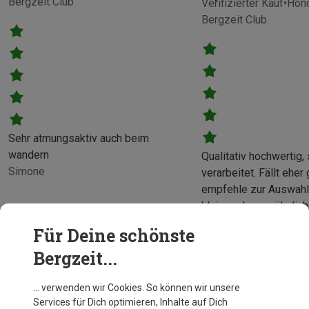
Bergzeit Club
Verifizierter Kauf
Hono
Bergzeit Club
Sehr atmungsaktiv auch beim
wandern
Qualitativ hochwertig,
Simone
verarbeitet. Fällt eher groß aus,
empfehle zur Auswahl 
kleiner als gewöhnlich
bestellen.
Für Deine schönste
Christopher
Bergzeit...
… verwenden wir Cookies. So können wir unsere
Services für Dich optimieren, Inhalte auf Dich