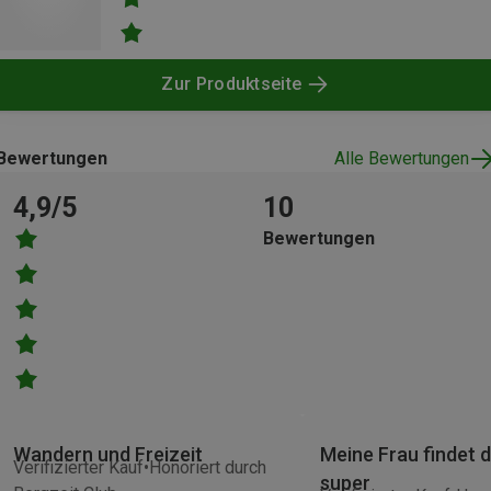
Zur Produktseite
Bewertungen
Alle Bewertungen
4,9/5
10
Bewertungen
Wandern und Freizeit
Meine Frau findet 
Verifizierter Kauf
Honoriert durch
super