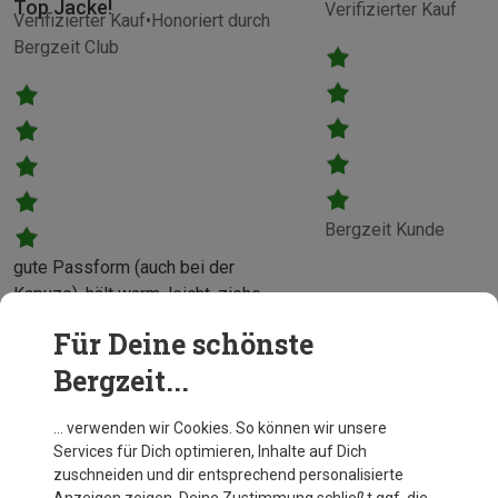
Top Jacke!
Verifizierter Kauf
Verifizierter Kauf
Honoriert durch
Bergzeit Club
Bergzeit Kunde
gute Passform (auch bei der
Kapuze), hält warm, leicht, ziehe
sie gerne für Skitouren, aber auch
Für Deine schönste
in der Freizeit an
Bergzeit...
Lara
… verwenden wir Cookies. So können wir unsere
Services für Dich optimieren, Inhalte auf Dich
zuschneiden und dir entsprechend personalisierte