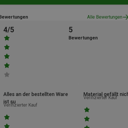
Bewertungen
Alle Bewertungen
4/5
5
Bewertungen
Alles an der bestellten Ware
Material gefällt nic
Verifizierter Kauf
ist su
Verifizierter Kauf