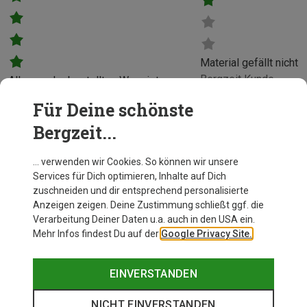
Material gefällt nicht
Bergzeit Kunde
Alles an der bestellten Ware ist
super 👍
Für Deine schönste
Bergzeit Kunde
Bergzeit...
… verwenden wir Cookies. So können wir unsere
Services für Dich optimieren, Inhalte auf Dich
zuschneiden und dir entsprechend personalisierte
Anzeigen zeigen. Deine Zustimmung schließt ggf. die
Verarbeitung Deiner Daten u.a. auch in den USA ein.
Mehr Infos findest Du auf der
Google Privacy Site.
EINVERSTANDEN
NICHT EINVERSTANDEN