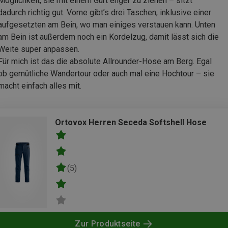
Möglichkeit, sie mit einem Gurt enger zu ziehen – sitzt
dadurch richtig gut. Vorne gibt’s drei Taschen, inklusive einer
aufgesetzten am Bein, wo man einiges verstauen kann. Unten
am Bein ist außerdem noch ein Kordelzug, damit lässt sich die
Weite super anpassen.
Für mich ist das die absolute Allrounder-Hose am Berg. Egal
ob gemütliche Wandertour oder auch mal eine Hochtour – sie
macht einfach alles mit.
Ortovox Herren Seceda Softshell Hose
(5)
Zur Produktseite