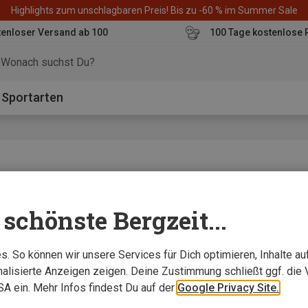
Highlights zum unschlagbaren Preis! Bis zu -60 % im Summer Sale
enloser Versand ab 100
100 Tage kostenlose 
o
Sportarten
ertin
schönste Bergzeit...
 ziehen, das ist sinnvoll bei Wind und Regen"
. So können wir unsere Services für Dich optimieren, Inhalte a
alisierte Anzeigen zeigen. Deine Zustimmung schließt ggf. die 
USA ein. Mehr Infos findest Du auf der
Google Privacy Site.