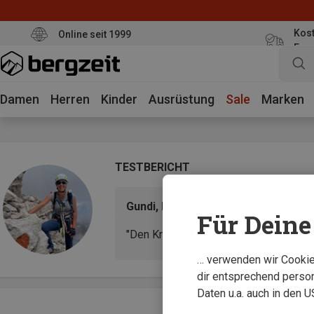
Kost
Online seit 1999
Eur
Damen
Herren
Kinder
Ausrüstung
Sale
Marken
TESTBERICHT
Gundi, Filialberaterin & Produktexp
Für Deine 
"Den Kragen kann ich richtig schön eng
… verwenden wir Cookies
dir entsprechend person
Daten u.a. auch in den 