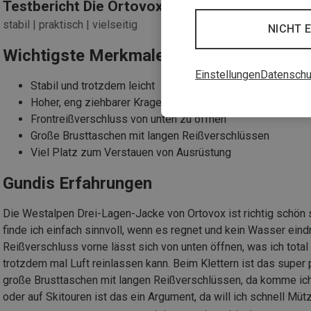
Testbericht Die Ortovox Damen Westalpen 3L
stabil | praktisch | vielseitig
NICHT 
Wichtigste Merkmale
Einstellungen
Datenschu
Stabil und trotzdem leicht
Hoher, eng ziehbarer Kragen
Frontreißverschluss von unten zu öffnen
Große Brusttaschen mit langen Reißverschlüssen
Viel Platz zum Verstauen von Ausrüstung
Gundis Erfahrungen
Die Westalpen Drei-Lagen-Jacke von Ortovox ist richtig schön s
finde ich einfach sinnvoll, wenn es regnet und kein Wasser eindr
Reißverschluss vorne lässt sich von unten öffnen, was ich tota
trotzdem mal Luft reinlassen kann. Beim Klettern ist das super pr
große Brusttaschen mit langen Reißverschlüssen, da komme ich 
oder auf Skitouren ist das ein Argument, da will ich schnell Mü