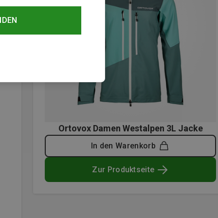
NDEN
Ortovox Damen Westalpen 3L Jacke
In den Warenkorb
Zur Produktseite