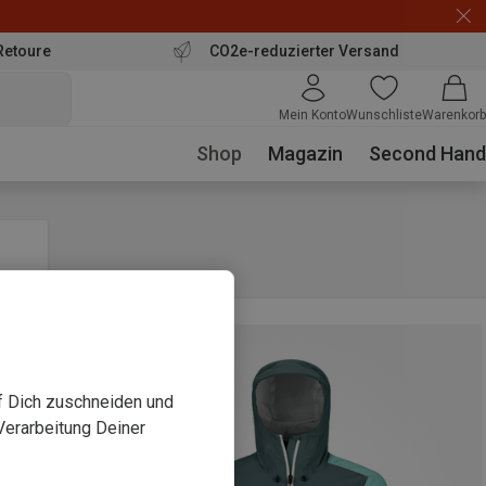
Retoure
CO2e-reduzierter Versand
Mein Konto
Wunschliste
Warenkorb
Shop
Magazin
Second Hand
uf Dich zuschneiden und
Verarbeitung Deiner