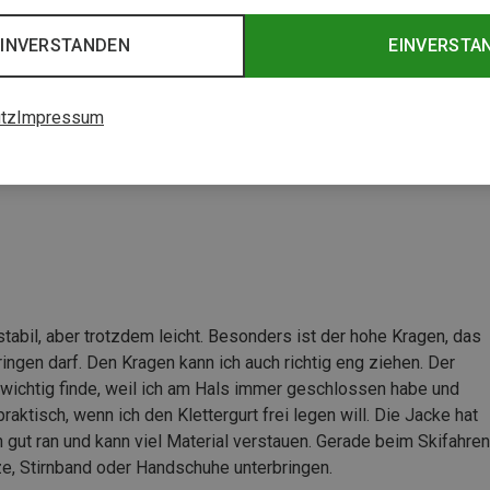
 Jacke
EINVERSTANDEN
EINVERSTA
tz
Impressum
tabil, aber trotzdem leicht. Besonders ist der hohe Kragen, das
ingen darf. Den Kragen kann ich auch richtig eng ziehen. Der
l wichtig finde, weil ich am Hals immer geschlossen habe und
aktisch, wenn ich den Klettergurt frei legen will. Die Jacke hat
gut ran und kann viel Material verstauen. Gerade beim Skifahren
tze, Stirnband oder Handschuhe unterbringen.