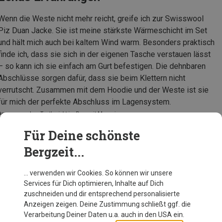
Wenn die Weste nicht mehr reicht, greife ich zur Swisswool
Piz Duan Jacke. Sie ist meine stärkste Wärmeschicht im Set
und hält mich auch bei kaltem Wind warm. Besonders praktisch
finde ich, dass sie sich in der eigenen Tasche verstauen lässt
– so kann ich sie einfach am Gurt befestigen. Die dehnbaren
Abschlüsse sorgen dafür, dass sie beim Klettern nicht
verrutscht. Zusammen mit dem Hoodie und der Weste ist sie
für mich der perfekte Abschluss im Lagensystem.
Auszug aus dem Testbericht im Bergzeit Magazin
Für Deine schönste
Bergzeit...
Ortovox Damen Swisswool Piz Duan Jacke
… verwenden wir Cookies. So können wir unsere
Services für Dich optimieren, Inhalte auf Dich
zuschneiden und dir entsprechend personalisierte
Anzeigen zeigen. Deine Zustimmung schließt ggf. die
Zur Produktseite
Verarbeitung Deiner Daten u.a. auch in den USA ein.