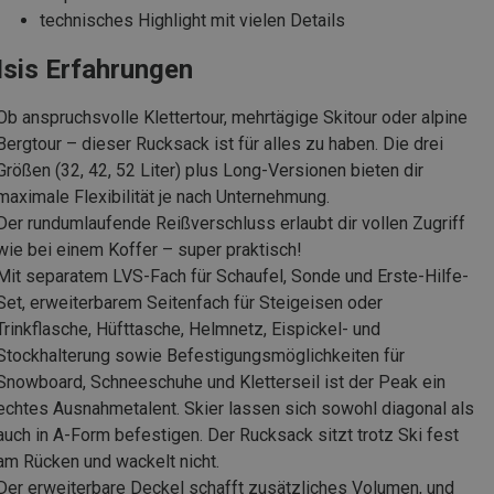
technisches Highlight mit vielen Details
Isis Erfahrungen
Ob anspruchsvolle Klettertour, mehrtägige Skitour oder alpine
Bergtour – dieser Rucksack ist für alles zu haben. Die drei
Größen (32, 42, 52 Liter) plus Long-Versionen bieten dir
maximale Flexibilität je nach Unternehmung.
Der rundumlaufende Reißverschluss erlaubt dir vollen Zugriff
wie bei einem Koffer – super praktisch!
Mit separatem LVS-Fach für Schaufel, Sonde und Erste-Hilfe-
Set, erweiterbarem Seitenfach für Steigeisen oder
Trinkflasche, Hüfttasche, Helmnetz, Eispickel- und
Stockhalterung sowie Befestigungsmöglichkeiten für
Snowboard, Schneeschuhe und Kletterseil ist der Peak ein
echtes Ausnahmetalent. Skier lassen sich sowohl diagonal als
auch in A-Form befestigen. Der Rucksack sitzt trotz Ski fest
am Rücken und wackelt nicht.
Der erweiterbare Deckel schafft zusätzliches Volumen, und