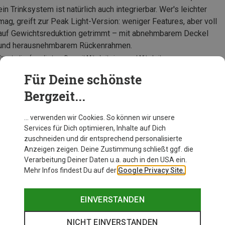
ein Trinksystem ist natürlich auch integrierbar. Wer's leichter
mag, greift zur Peak Light-Version: weniger Features, aber voll
auf Gewichtsreduktion getrimmt – mit abnehmbarem Deckel
und herausnehmbarem Rückenrahmen.
Expertentipp formuliert von Bergzeit Mitarbeiterinnen und Mitarbeitern
Für Deine schönste
Bergzeit...
Ortovox Damen Peak 42 S Rucksack
… verwenden wir Cookies. So können wir unsere
Services für Dich optimieren, Inhalte auf Dich
zuschneiden und dir entsprechend personalisierte
Anzeigen zeigen. Deine Zustimmung schließt ggf. die
Zur Produktseite
Verarbeitung Deiner Daten u.a. auch in den USA ein.
Mehr Infos findest Du auf der
Google Privacy Site.
EINVERSTANDEN
NICHT EINVERSTANDEN