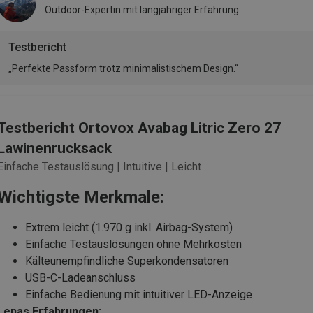
Outdoor-Expertin mit langjähriger Erfahrung
Testbericht
„Perfekte Passform trotz minimalistischem Design.“
Testbericht Ortovox Avabag Litric Zero 27
Lawinenrucksack
Einfache Testauslösung | Intuitive | Leicht
Wichtigste Merkmale:
Extrem leicht (1.970 g inkl. Airbag-System)
Einfache Testauslösungen ohne Mehrkosten
Kälteunempfindliche Superkondensatoren
USB-C-Ladeanschluss
Einfache Bedienung mit intuitiver LED-Anzeige
Lenas Erfahrungen: