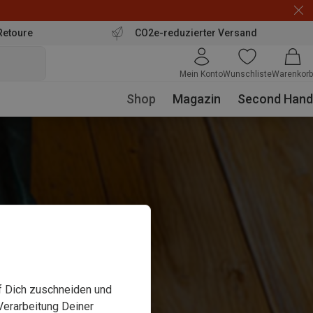
Retoure
CO2e-reduzierter Versand
Mein Konto
Wunschliste
Warenkorb
Shop
Magazin
Second Hand
uf Dich zuschneiden und
Verarbeitung Deiner