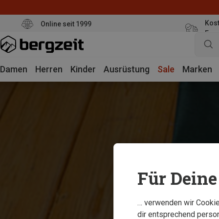
Kost
Online seit 1999
Eur
Damen
Herren
Kinder
Ausrüstung
Sale
Marken
Für Deine 
… verwenden wir Cookies
dir entsprechend person