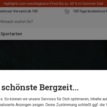
Highlights zum unschlagbaren Preis! Bis zu -60 % im Summer Sale
enloser Versand ab 100
100 Tage kostenlose 
o
Sportarten
schönste Bergzeit...
. So können wir unsere Services für Dich optimieren, Inhalte a
alisierte Anzeigen zeigen. Deine Zustimmung schließt ggf. die 