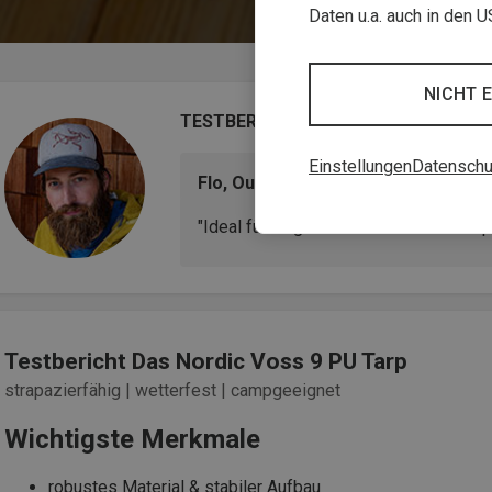
Daten u.a. auch in den 
NICHT 
TESTBERICHT
Einstellungen
Datenschu
Flo, Outdoor-Enthusiast & Produktt
"Ideal für längere Aufenthalte im Camp
Testbericht Das Nordic Voss 9 PU Tarp
strapazierfähig | wetterfest | campgeeignet
Wichtigste Merkmale
robustes Material & stabiler Aufbau