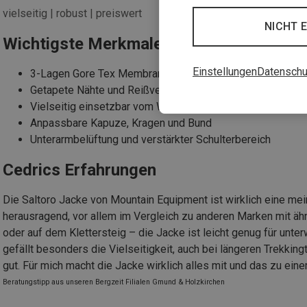
vielseitig | robust | preiswert
NICHT 
Wichtigste Merkmale der Saltoro Jacke
Einstellungen
Datenschu
3-Lagen Gore Tex Membran mit robuster Außenhülle
Getapete Nähte und Reißverschlüsse für Schutz
Vielseitig einsetzbar vom Wandern bis Skitour
Anpassbare Kapuze, Kragen und Bund
Unterarmbelüftung und verstärkter Schulterbereich
Cedrics Erfahrungen
Die Saltoro Jacke von Mountain Equipment ist wirklich eine mein
herausragend, vor allem im Vergleich zu anderen Marken mit äh
oder auf dem Klettersteig – die Jacke ist leicht genug für unte
gefällt besonders die Vielseitigkeit, auch bei längeren Trekkin
gut. Für mich macht die Jacke wirklich alles mit und das zu ein
Beratungstipp aus unseren Bergzeit Filialen Gmund & Holzkirchen