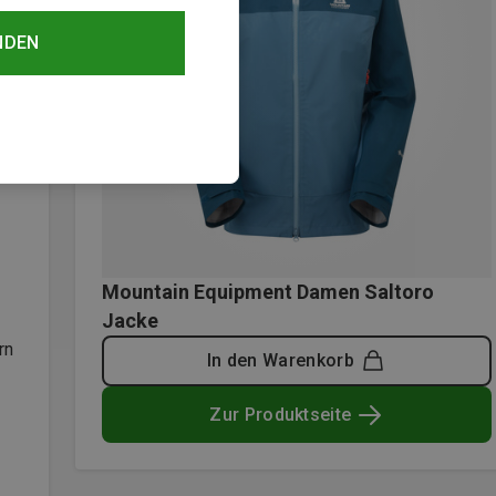
NDEN
Mountain Equipment Damen Saltoro
Jacke
rn
In den Warenkorb
Zur Produktseite