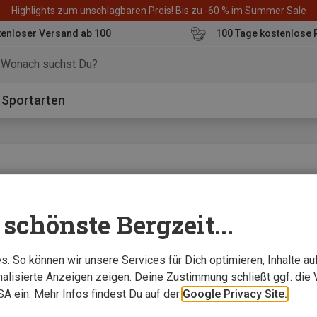
Highlights zum unschlagbaren Preis! Bis zu -60 % im Summer Sale
enloser Versand ab 100
100 Tage kostenlose 
o
Sportarten
rte
schönste Bergzeit...
 einen unglaublich guten Preis. Punkt"
. So können wir unsere Services für Dich optimieren, Inhalte a
alisierte Anzeigen zeigen. Deine Zustimmung schließt ggf. die 
USA ein. Mehr Infos findest Du auf der
Google Privacy Site.
e