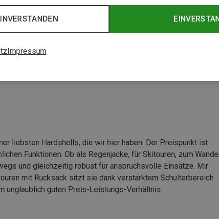
EINVERSTANDEN
EINVERSTA
tz
Impressum
er liebsten Hardshells, die wir hier haben. Der Preispunkt ist
nlichen Funktionen. Ob als Regenjacke, für Skitouren, zum Wande
rwegs und gleichzeitig robust für anspruchsvolle Einsätze. Mir
gtouren mit Rucksack sitzt sie dank verstärktem Schulterbereich
em unglaublich guten Preis-Leistungs-Verhältnis.