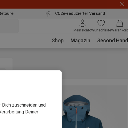
Retoure
CO2e-reduzierter Versand
Mein Konto
Wunschliste
Warenkorb
Shop
Magazin
Second Hand
uf Dich zuschneiden und
Verarbeitung Deiner