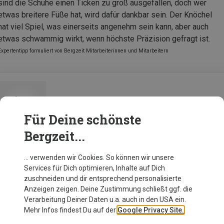
sind die Schuhe einen Ticken zu groß ausgefallen, doch wer
etwas breitere Füße hat, wird dafür dankbar sein. Der Knöchel
hat viel Spiel, was einerseits angenehm sein kann, aber auch
etwas schwammig wirkt, wenn höchste Präzision gefragt ist.
Expertentipp formuliert von Bergzeit Mitarbeiterinnen und Mitarbeitern
Millet Herren Ubic Low GTX Schuhe
Für Deine schönste
Bergzeit...
Zur Produktseite
… verwenden wir Cookies. So können wir unsere
Services für Dich optimieren, Inhalte auf Dich
zuschneiden und dir entsprechend personalisierte
Anzeigen zeigen. Deine Zustimmung schließt ggf. die
Verarbeitung Deiner Daten u.a. auch in den USA ein.
Mehr Infos findest Du auf der
Google Privacy Site.