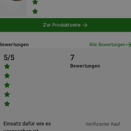
Zur Produktseite
Bewertungen
Alle Bewertungen
5/5
7
Bewertungen
Einsatz dafür wie es
Verifizierter Kauf