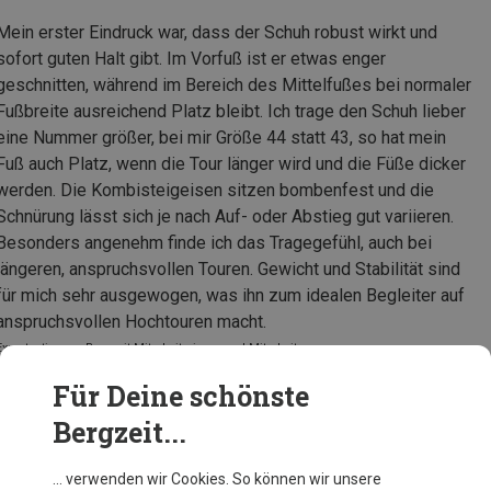
Mein erster Eindruck war, dass der Schuh robust wirkt und
sofort guten Halt gibt. Im Vorfuß ist er etwas enger
geschnitten, während im Bereich des Mittelfußes bei normaler
Fußbreite ausreichend Platz bleibt. Ich trage den Schuh lieber
eine Nummer größer, bei mir Größe 44 statt 43, so hat mein
Fuß auch Platz, wenn die Tour länger wird und die Füße dicker
werden. Die Kombisteigeisen sitzen bombenfest und die
Schnürung lässt sich je nach Auf- oder Abstieg gut variieren.
Besonders angenehm finde ich das Tragegefühl, auch bei
längeren, anspruchsvollen Touren. Gewicht und Stabilität sind
für mich sehr ausgewogen, was ihn zum idealen Begleiter auf
anspruchsvollen Hochtouren macht.
Expertentipp von Bergzeit Mitarbeiterinnen und Mitarbeitern
Für Deine schönste
Bergzeit...
Meindl Herren Piz Boval GTX Schuhe
… verwenden wir Cookies. So können wir unsere