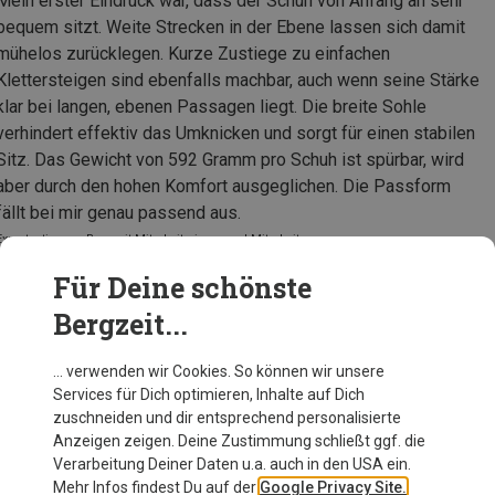
Mein erster Eindruck war, dass der Schuh von Anfang an sehr
bequem sitzt. Weite Strecken in der Ebene lassen sich damit
mühelos zurücklegen. Kurze Zustiege zu einfachen
Klettersteigen sind ebenfalls machbar, auch wenn seine Stärke
klar bei langen, ebenen Passagen liegt. Die breite Sohle
verhindert effektiv das Umknicken und sorgt für einen stabilen
Sitz. Das Gewicht von 592 Gramm pro Schuh ist spürbar, wird
aber durch den hohen Komfort ausgeglichen. Die Passform
fällt bei mir genau passend aus.
Expertentipp von Bergzeit Mitarbeiterinnen und Mitarbeitern
Für Deine schönste
Bergzeit...
Meindl Herren Appia Schuhe
… verwenden wir Cookies. So können wir unsere
Services für Dich optimieren, Inhalte auf Dich
zuschneiden und dir entsprechend personalisierte
Anzeigen zeigen. Deine Zustimmung schließt ggf. die
Zur Produktseite
Verarbeitung Deiner Daten u.a. auch in den USA ein.
Mehr Infos findest Du auf der
Google Privacy Site.