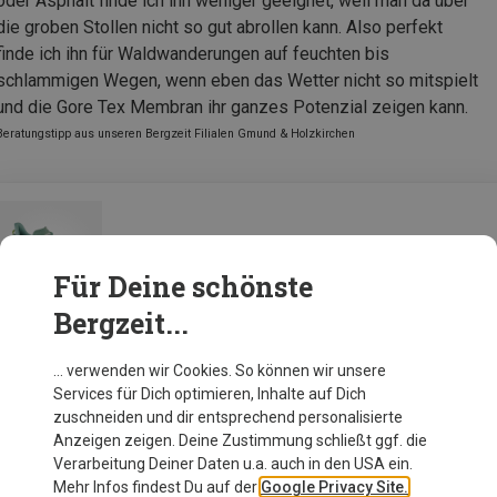
oder Asphalt finde ich ihn weniger geeignet, weil man da über
die groben Stollen nicht so gut abrollen kann. Also perfekt
finde ich ihn für Waldwanderungen auf feuchten bis
schlammigen Wegen, wenn eben das Wetter nicht so mitspielt
und die Gore Tex Membran ihr ganzes Potenzial zeigen kann.
Beratungstipp aus unseren Bergzeit Filialen Gmund & Holzkirchen
Meindl Damen Jamaica GTX Schuhe
Für Deine schönste
Bergzeit...
Zur Produktseite
… verwenden wir Cookies. So können wir unsere
Services für Dich optimieren, Inhalte auf Dich
zuschneiden und dir entsprechend personalisierte
Anzeigen zeigen. Deine Zustimmung schließt ggf. die
Verarbeitung Deiner Daten u.a. auch in den USA ein.
Mehr Infos findest Du auf der
Google Privacy Site.