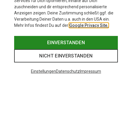
Services für Dich optimieren, Inhalte auf Dich
zuschneiden und dir entsprechend personalisierte
Anzeigen zeigen. Deine Zustimmung schließt ggf. die
Zur Produktseite
Verarbeitung Deiner Daten u.a. auch in den USA ein.
Mehr Infos findest Du auf der
Google Privacy Site.
EINVERSTANDEN
NICHT EINVERSTANDEN
Einstellungen
Datenschutz
Impressum