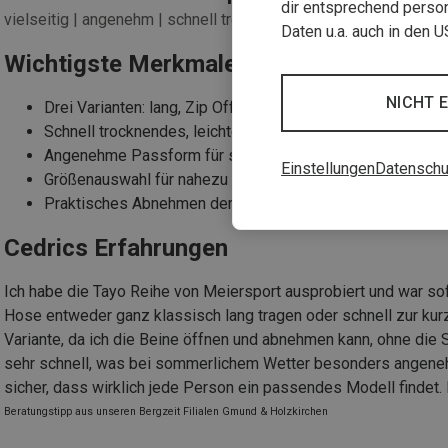
dir entsprechend person
vielseitig | angenehm | schnell trocknend
Daten u.a. auch in den 
Wichtigste Merkmale der Tajo Hose
NICHT 
Drei Varianten: lang, Zip Off und T Zip
Schnell trocknendes, leichtes Kunstfasermaterial
Angenehme Passform für sommerliche Bedingungen
Einstellungen
Datenschu
Größenauswahl für nahezu alle Körperformen
Praktisches Abnehmen der Beine ohne Schuhe
Cedrics Erfahrungen
Ich habe die Tayo Reihe von Meiersport ausprobiert und war sofo
Hose entweder ganz klassisch lang tragen oder schnell zur kur
Variante, da ich die Beine öffnen und abnehmen kann, ohne die S
sehr schnell, was bei sommerlichem Wetter besonders angeneh
sicher, dass wirklich jede Person ein passendes Modell findet. F
Beratungstipp aus unseren Bergzeit Filialen Gmund & Holzkirchen