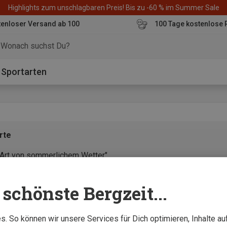
Highlights zum unschlagbaren Preis! Bis zu -60 % im Summer Sale
enloser Versand ab 100
100 Tage kostenlose 
o
Sportarten
rte
e Art von sommerlichem Wetter"
schönste Bergzeit...
. So können wir unsere Services für Dich optimieren, Inhalte a
ose