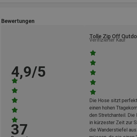
Bewertungen
Tolle Zip Off Outd
Verifizierter Kauf
4,9/5
Die Hose sitzt perfekt
einen hohen Ttagekom
den Stretchanteil. Die
in kürzester Zeit zur 
37
die Wanderstiefel aus