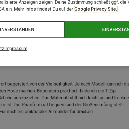
alisierte Anzeigen zeigen. Deine Zustimmung schließt ggf. die 
USA ein. Mehr Infos findest Du auf der
Google Privacy Site.
EINVERSTANDEN
EINVERSTA
tz
Impressum
rt begeistert von der Vielseitigkeit. Je nach Modell kann ich di
zen Hose machen. Besonders praktisch finde ich die T Zip
chuhe auszuziehen. Das Material fühlt sich leicht an und trockne
m ist. Die Passform ist bequem und der Größenumfang stellt
ür mich ein praktischer Allrounder für draußen.