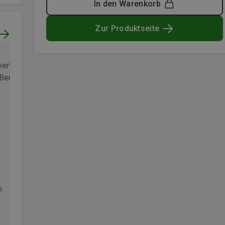
In den Warenkorb
Zur Produktseite
Verifizierter Kauf
verfizierter Kauf
Honoriert
Bergzeit Club
Bergzeit Kunde
n