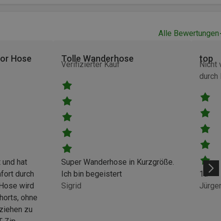
Alle Bewertungen
oor Hose
Tolle Wanderhose
top
Verifizierter Kauf
Nicht 
durch 
 und hat
Super Wanderhose in Kurzgröße.
fort durch
Ich bin begeistert
1a
 Hose wird
Sigrid
Jürge
Shorts, ohne
ziehen zu