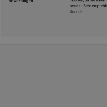
müssen, da sie einen 
Bewertungen
besitzt. Sehr empfehl
Sdralek