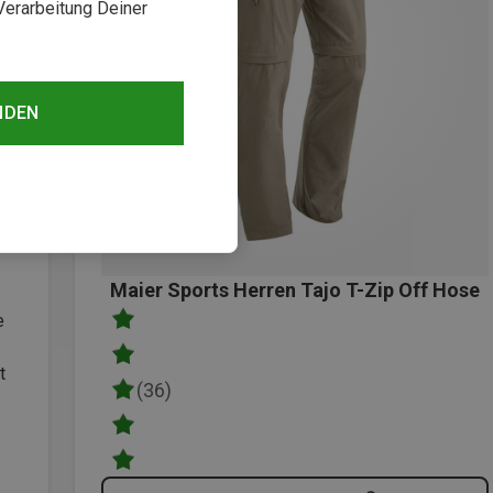
Verarbeitung Deiner
NDEN
Maier Sports Herren Tajo T-Zip Off Hose
e
t
(36)