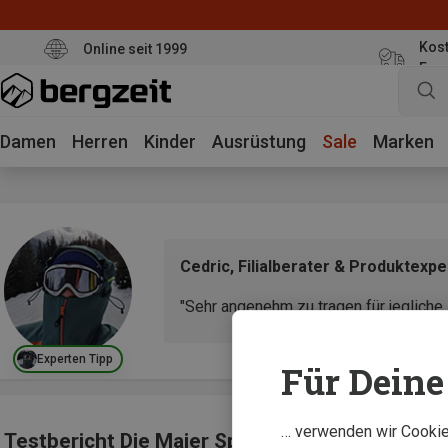
Kost
Online seit 1999
Eur
Damen
Herren
Kinder
Ausrüstung
Sale
Marken
Cedric, Filialberater & Produktexpe
"Sehr angenehm zu tragen für jeglich
Experten Tipp
Für Deine 
… verwenden wir Cookies
Testbericht Die Maier Sports Tajo T-Zip Off H