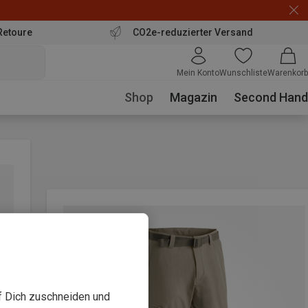
Retoure
CO2e-reduzierter Versand
Mein Konto
Wunschliste
Warenkorb
Shop
Magazin
Second Hand
uf Dich zuschneiden und