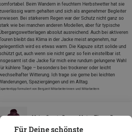
komfortabel. Beim Wandern in feuchtem Herbstwetter hat sie
zuverlässig warm gehalten und sich als angenehmer Begleiter
erwiesen. Bei stärkerem Regen war der Schutz nicht ganz so
stark wie bei manchen anderen Modellen, aber für typische
Übergangswetterlagen absolut ausreichend. Auch bei aktiveren
Touren bleibt das Klima in der Jacke meist angenehm, nur
gelegentlich wird es etwas warm. Die Kapuze sitzt solide und
schützt gut, auch wenn sie nicht ganz so fein einstellbar ist.
Insgesamt ist die Jacke für mich eine rundum gelungene Wahl
für kühlere Tage – besonders bei trockener oder leicht
wechselhafter Witterung. Ich trage sie gerne bei leichten
Wanderungen, Spaziergängen und im Alltag.
Expertentipp formuliert von Bergzeit Mitarbeiterinnen und Mitarbeitern
Maier Sports Damen Metor Therm Rec
Jacke
Für Deine schönste