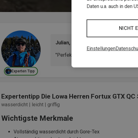
Daten u.a. auch in den 
NICHT 
Julian, Outdoorfan & Produkttester
Einstellungen
Datenschu
"Perfekt für alle, die auf anspruchsvol
Experten Tipp
Expertentipp Die Lowa Herren Fortux GTX QC
wasserdicht | leicht | griffig
Wichtigste Merkmale
Vollständig wasserdicht durch Gore-Tex