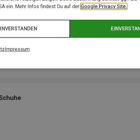
USA ein. Mehr Infos findest Du auf der
Google Privacy Site.
EINVERSTANDEN
EINVERSTA
tz
Impressum
len Trails unterwegs sind"
 Schuhe