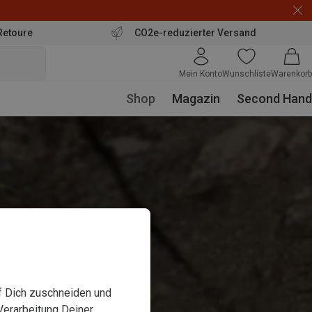
Retoure
CO2e-reduzierter Versand
Mein Konto
Wunschliste
Warenkorb
Shop
Magazin
Second Hand
uf Dich zuschneiden und
Verarbeitung Deiner