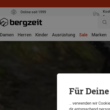
Kost
Online seit 1999
Eur
Damen
Herren
Kinder
Ausrüstung
Sale
Marken
Für Deine 
… verwenden wir Cookies
dir entsprechend person