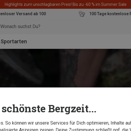
Highlights zum unschlagbaren Preis! Bis zu -60 % im Summer Sale
enloser Versand ab 100
100 Tage kostenlose 
o
Sportarten
schönste Bergzeit...
. So können wir unsere Services für Dich optimieren, Inhalte a
alisierte Anzeigen zeigen. Deine Zustimmung schließt ggf. die 