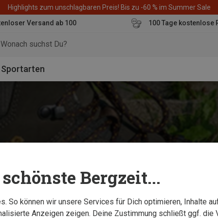
Highlights zum unschlagbaren Preis! Bis zu -60 % im Summer Sale
enloser Versand ab 100
100 Tage kostenlose 
o
Sportarten
schönste Bergzeit...
. So können wir unsere Services für Dich optimieren, Inhalte a
alisierte Anzeigen zeigen. Deine Zustimmung schließt ggf. die 