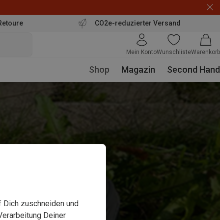
Retoure
CO2e-reduzierter Versand
Mein Konto
Wunschliste
Warenkorb
Shop
Magazin
Second Hand
uf Dich zuschneiden und
Verarbeitung Deiner