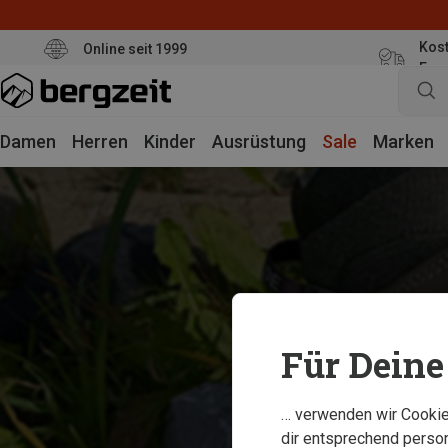
Kost
Online seit 1999
Eur
Damen
Herren
Kinder
Ausrüstung
Sale
Marken
Für Deine 
… verwenden wir Cookies
dir entsprechend person