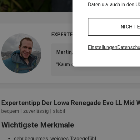
Daten u.a. auch in den 
NICHT 
EXPERTENTIPP
Einstellungen
Datenschu
Martin, Wanderer & Produkttester
"Kaum ein anderer Schuh läuft sich so 
Expertentipp Der Lowa Renegade Evo LL Mid
bequem | zuverlässig | stabil
Wichtigste Merkmale
sehr bequemes, weiches Tragegefühl