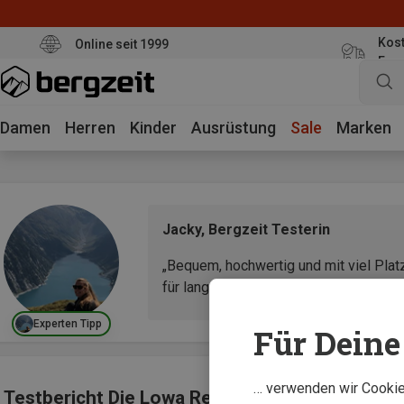
Kost
Online seit 1999
Eur
Damen
Herren
Kinder
Ausrüstung
Sale
Marken
Jacky, Bergzeit Testerin
„Bequem, hochwertig und mit viel Plat
für lange Touren.“
Experten Tipp
Für Deine 
… verwenden wir Cookies
Testbericht Die Lowa Renegade Evo GTX Mid