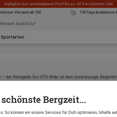
Highlights zum unschlagbaren Preis! Bis zu -60 % im Summer Sale
enloser Versand ab 100
100 Tage kostenlose 
o
Sportarten
z – der Renegade Evo GTX Wide ist dein zuverlässiger Begleiter
schönste Bergzeit...
. So können wir unsere Services für Dich optimieren, Inhalte a
 Damen Schuhe