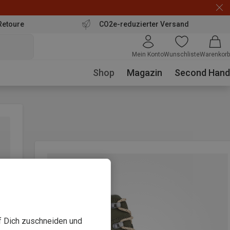
Retoure
CO2e-reduzierter Versand
Mein Konto
Wunschliste
Warenkorb
Shop
Magazin
Second Hand
uf Dich zuschneiden und