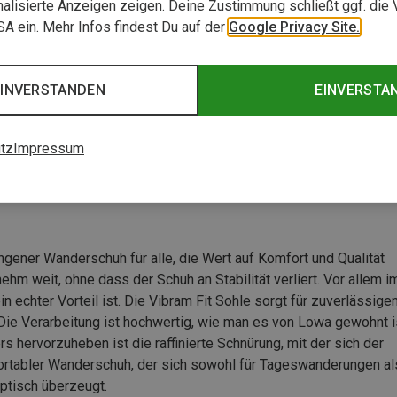
alisierte Anzeigen zeigen. Deine Zustimmung schließt ggf. die 
USA ein. Mehr Infos findest Du auf der
Google Privacy Site.
EINVERSTANDEN
EINVERSTA
tz
Impressum
ener Wanderschuh für alle, die Wert auf Komfort und Qualität
hm weit, ohne dass der Schuh an Stabilität verliert. Vor allem i
n echter Vorteil ist. Die Vibram Fit Sohle sorgt für zuverlässige
 Die Verarbeitung ist hochwertig, wie man es von Lowa gewohnt i
 hervorzuheben ist die raffinierte Schnürung, mit der sich der
mfortabler Wanderschuh, der sich sowohl für Tageswanderungen al
ptisch überzeugt.