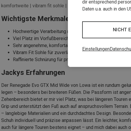
dir entsprechend person
komfortweite | vibram fit sohle | raffinierte schnürung
Daten u.a. auch in den 
Wichtigste Merkmale
NICHT 
Hochwertige Verarbeitung mit langlebigen Materialien
Viel Platz im Vorfußbereich – ideal für breite Füße
Sehr angenehme, komfortable Passform
Einstellungen
Datenschu
Vibram Fit Sohle für zuverlässigen Grip
Raffinierte Schnürung für präzise Anpassung
Jackys Erfahrungen
Der Renegade Evo GTX Mid Wide von Lowa ist ein rundum gelung
legen – besonders bei breiteren Füßen. Die Passform ist angene
Zehenbereich bietet er mir viel Platz, was bei längeren Touren ei
Grip und unterstützt den Fuß auch auf anspruchsvollem Terrain.
– langlebige Materialien und ein durchdachtes Design. Besonders
Schuh individuell und präzise anpassen lässt. Ein leichter, ko
auch für längere Touren bestens eignet – und mich dabei auch o