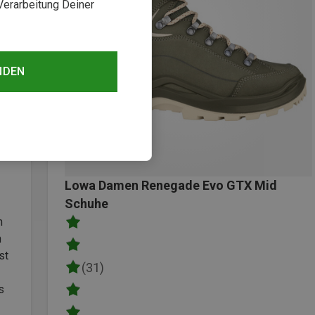
Verarbeitung Deiner
NDEN
Lowa Damen Renegade Evo GTX Mid
Schuhe
m
n
st
(31)
s