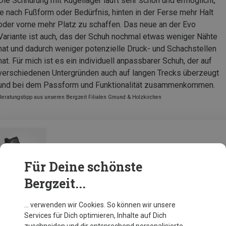
Die Schnürung mit Kugellager läuft sehr schön und ermöglicht,
je nach Fußform oder Bedürfnis, hinten in der Ferse mehr Halt
oder vorne mehr Platz zu schaffen. Das neue an der Evo
Variante ist auch, das der Schuh nochmal etwas weniger Nähte
hat und dadurch weniger potenzielle Druck- und Schachstellen
hat. Für mich ist es ein individuell anpassbarer Schuh, der auf
verschiedenen Untergründen auch auf langen Trecks überzeugt
und bei dem Passform und Funktionalität zusammenkommen.
Beratungstipp aus unseren Bergzeit Filialen Gmund & Holzkirchen
Lowa Damen Mauria Evo GTX Schuhe
Für Deine schönste
Bergzeit...
Zur Produktseite
… verwenden wir Cookies. So können wir unsere
Services für Dich optimieren, Inhalte auf Dich