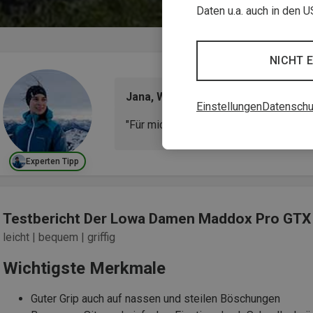
Daten u.a. auch in den 
NICHT 
Jana, Wanderfan & Bergzeit Tester
Einstellungen
Datenschu
"Für mich ist der Maddox Pro ein flexib
Experten Tipp
Testbericht Der Lowa Damen Maddox Pro GT
leicht | bequem | griffig
Wichtigste Merkmale
Guter Grip auch auf nassen und steilen Böschungen