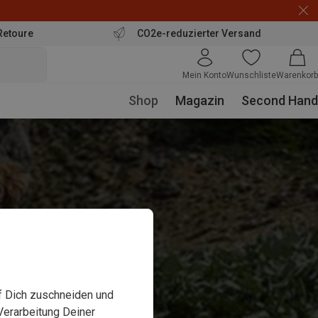
Retoure
CO2e-reduzierter Versand
Mein Konto
Wunschliste
Warenkorb
Shop
Magazin
Second Hand
uf Dich zuschneiden und
Verarbeitung Deiner