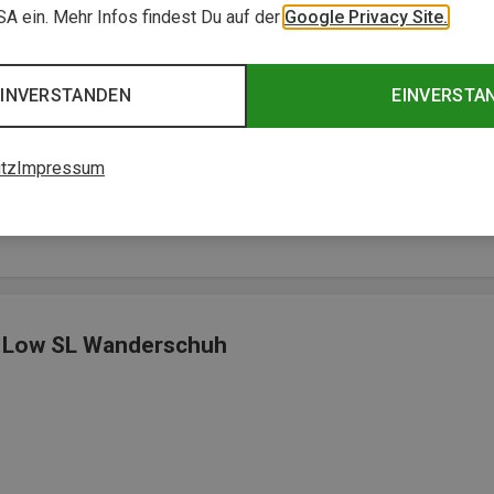
USA ein. Mehr Infos findest Du auf der
Google Privacy Site.
EINVERSTANDEN
EINVERSTA
in
tz
Impressum
ler Begleiter für Alltag und leichte Touren"
X Low SL Wanderschuh