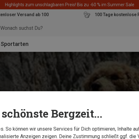
Highlights zum unschlagbaren Preis! Bis zu -60 % im Summer Sale
enloser Versand ab 100
100 Tage kostenlose 
o
Sportarten
schönste Bergzeit...
. So können wir unsere Services für Dich optimieren, Inhalte a
alisierte Anzeigen zeigen. Deine Zustimmung schließt ggf. die 