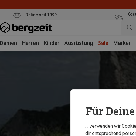
Kost
Online seit 1999
Eur
Damen
Herren
Kinder
Ausrüstung
Sale
Marken
Für Deine 
… verwenden wir Cookies
dir entsprechend person