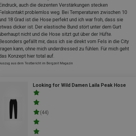
Eindruck, auch die dezenten Verstärkungen stecken
Felskontakt problemlos weg. Bei Temperaturen zwischen 10
und 18 Grad ist die Hose perfekt und ich war froh, dass sie
etwas dicker ist. Der elastische Bund stört unter dem Gurt
überhaupt nicht und die Hose sitzt gut über der Hüfte.
Besonders gefällt mir, dass ich sie direkt vom Fels in die City
tragen kann, ohne mich underdressed zu fühlen. Für mich geht
das Konzept hier total auf.
Auszug aus dem Testbericht im Bergzeit Magazin
Looking for Wild Damen Laila Peak Hose
(44)