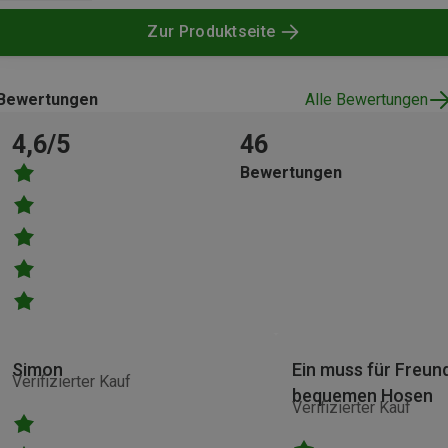
Zur Produktseite
Bewertungen
Alle Bewertungen
4,6/5
46
Bewertungen
Simon
Ein muss für Freun
Verifizierter Kauf
bequemen Hosen
Verifizierter Kauf