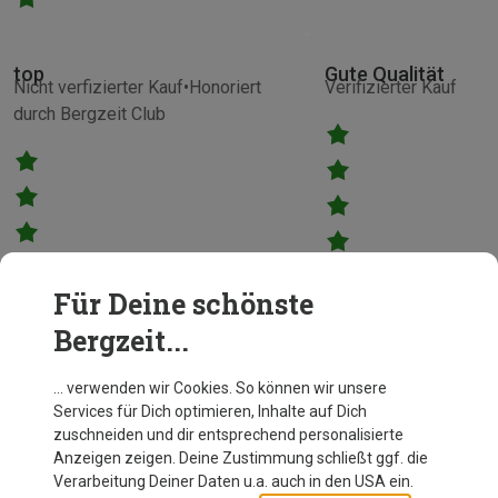
top
Gute Qualität
Nicht verfizierter Kauf
Honoriert
Verifizierter Kauf
durch Bergzeit Club
Für Deine schönste
Gute Qualität, aber se
Bergzeit...
1a
Schnitt. Preis-Leistun
Eva
ok.
Bergzeit Kunde
… verwenden wir Cookies. So können wir unsere
Services für Dich optimieren, Inhalte auf Dich
zuschneiden und dir entsprechend personalisierte
Anzeigen zeigen. Deine Zustimmung schließt ggf. die
Verarbeitung Deiner Daten u.a. auch in den USA ein.