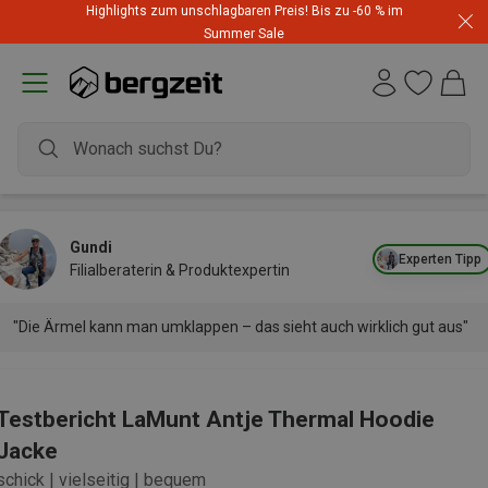
Highlights zum unschlagbaren Preis! Bis zu -60 % im
Summer Sale
Gundi
Experten Tipp
Filialberaterin & Produktexpertin
"Die Ärmel kann man umklappen – das sieht auch wirklich gut aus"
Testbericht LaMunt Antje Thermal Hoodie
Jacke
schick | vielseitig | bequem