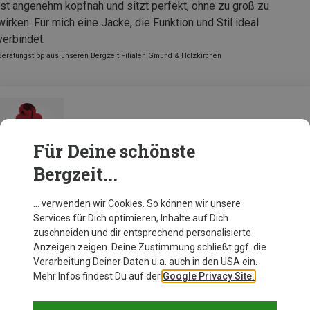
ist angenehm kopfnah und sitzt perfekt, ohne zu groß zu
wirken. Für mich eine Jacke, die Funktion und Stil ideal
verbindet.
Beratungstipp aus unseren Bergzeit Filialen Gmund & Holzkirchen
LaMunt Damen Antje Thermal Hoodie Jacke
Für Deine schönste
Bergzeit...
Zur Produktseite
… verwenden wir Cookies. So können wir unsere
Services für Dich optimieren, Inhalte auf Dich
zuschneiden und dir entsprechend personalisierte
Anzeigen zeigen. Deine Zustimmung schließt ggf. die
Verarbeitung Deiner Daten u.a. auch in den USA ein.
Mehr Infos findest Du auf der
Google Privacy Site.