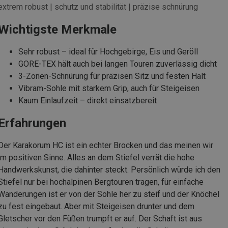
extrem robust | schutz und stabilität | präzise schnürung
Wichtigste Merkmale
Sehr robust – ideal für Hochgebirge, Eis und Geröll
GORE-TEX hält auch bei langen Touren zuverlässig dicht
3-Zonen-Schnürung für präzisen Sitz und festen Halt
Vibram-Sohle mit starkem Grip, auch für Steigeisen
Kaum Einlaufzeit – direkt einsatzbereit
Erfahrungen
Der Karakorum HC ist ein echter Brocken und das meinen wir
im positiven Sinne. Alles an dem Stiefel verrät die hohe
Handwerkskunst, die dahinter steckt. Persönlich würde ich den
Stiefel nur bei hochalpinen Bergtouren tragen, für einfache
Wanderungen ist er von der Sohle her zu steif und der Knöchel
zu fest eingebaut. Aber mit Steigeisen drunter und dem
Gletscher vor den Füßen trumpft er auf. Der Schaft ist aus