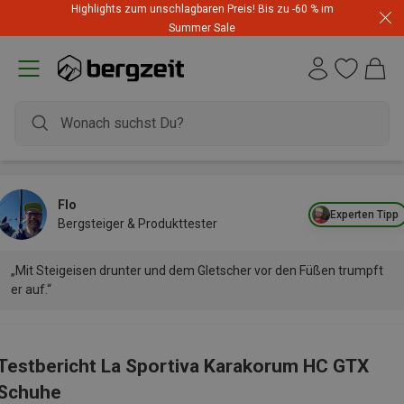
Highlights zum unschlagbaren Preis! Bis zu -60 % im
Summer Sale
Flo
Experten Tipp
Bergsteiger & Produkttester
„Mit Steigeisen drunter und dem Gletscher vor den Füßen trumpft
er auf.“
Testbericht La Sportiva Karakorum HC GTX
Schuhe