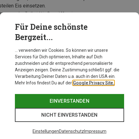
steilen Eis einsetzen.
Auszug aus dem Testbericht im Bergzeit Magazin
Für Deine schönste
Bergzeit...
La Sportiva G-Tech Schuhe
… verwenden wir Cookies. So können wir unsere
Services für Dich optimieren, Inhalte auf Dich
zuschneiden und dir entsprechend personalisierte
Anzeigen zeigen. Deine Zustimmung schließt ggf. die
Zur Produktseite
Verarbeitung Deiner Daten u.a. auch in den USA ein.
Mehr Infos findest Du auf der
Google Privacy Site.
EINVERSTANDEN
NICHT EINVERSTANDEN
Einstellungen
Datenschutz
Impressum