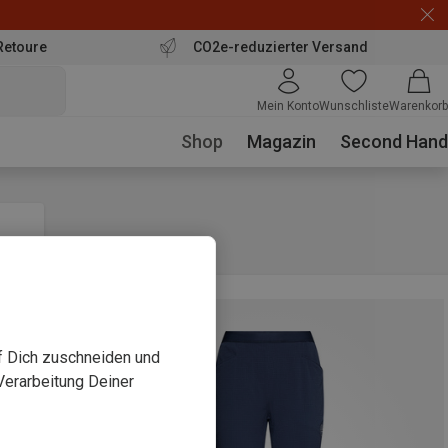
Retoure
CO2e-reduzierter Versand
Mein Konto
Wunschliste
Warenkorb
Shop
Magazin
Second Hand
uf Dich zuschneiden und
Verarbeitung Deiner