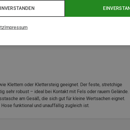
EINVERSTANDEN
EINVERSTA
tz
Impressum
ie Klettern oder Klettersteig geeignet. Der feste, stretchige
ig sehr robust – ideal bei Kontakt mit Fels oder rauem Gelände.
sstasche am Gesäß, die sich gut für kleine Wertsachen eignet.
Hose funktional und unauffällig zugleich ist.