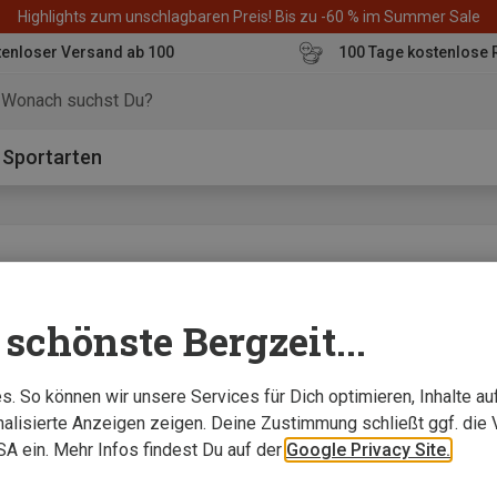
Highlights zum unschlagbaren Preis! Bis zu -60 % im Summer Sale
enloser Versand ab 100
100 Tage kostenlose 
o
Sportarten
schönste Bergzeit...
ffällig zugleich“
. So können wir unsere Services für Dich optimieren, Inhalte a
alisierte Anzeigen zeigen. Deine Zustimmung schließt ggf. die 
USA ein. Mehr Infos findest Du auf der
Google Privacy Site.