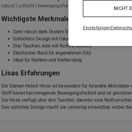
robust | schlicht | bewegungsfrei
NICHT 
Wichtigste Merkmale
Einstellungen
Datenschu
Sehr robust dank festem Stretch-Material
Schlichtes Design mit Caro-Muster
Drei Taschen, eine mit Reißverschluss
Elastischer Bund für angenehmen Sitz
Ideal für Klettern und Klettersteig
Lisas Erfahrungen
Die Damen Helixir Hose ist besonders für felsnahe Aktivitäten w
Stoff bietet hervorragende Bewegungsfreiheit und ist gleichzeit
Die Hose verfügt über drei Taschen, darunter eine Reißverschlu
Das schlichte Design macht sie vielseitig einsetzbar, wobei die 