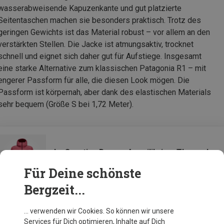
wasserabweisende Kapuzenkante und gut platzierte
Seitentaschen machen sie besonders praktisch. Trotz des
geringen Gewichts ist das Material robust – vor allem an den
verstärkten Stellen. Die Jacke ist atmungsaktiv, trocknet
schnell und eignet sich daher gut für Aufstiege. Insgesamt
eine starke Alternative zum klassischen Patagonia R1 – mit
engerer Passform für alle, die diesen Look mögen. Die
Passform ist körpernah, aber dank des elastischen Materials
sehr bequem (Größe S bei 1,72 Meter).
La Sportiva Damen Aequilibrium Thermal
Hoodie Jacke
Für Deine schönste
Bergzeit...
Zur Produktseite
… verwenden wir Cookies. So können wir unsere
Services für Dich optimieren, Inhalte auf Dich