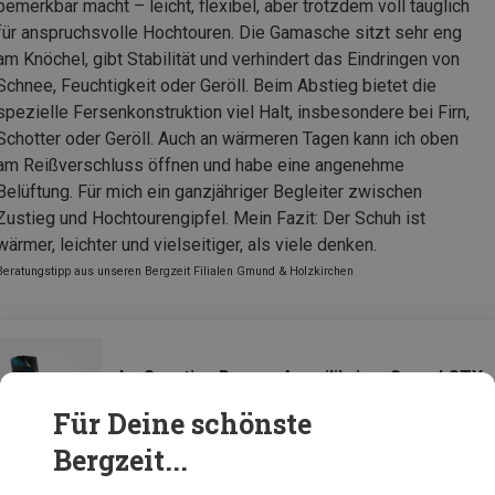
bemerkbar macht – leicht, flexibel, aber trotzdem voll tauglich
für anspruchsvolle Hochtouren. Die Gamasche sitzt sehr eng
am Knöchel, gibt Stabilität und verhindert das Eindringen von
Schnee, Feuchtigkeit oder Geröll. Beim Abstieg bietet die
spezielle Fersenkonstruktion viel Halt, insbesondere bei Firn,
Schotter oder Geröll. Auch an wärmeren Tagen kann ich oben
am Reißverschluss öffnen und habe eine angenehme
Belüftung. Für mich ein ganzjähriger Begleiter zwischen
Zustieg und Hochtourengipfel. Mein Fazit: Der Schuh ist
wärmer, leichter und vielseitiger, als viele denken.
Beratungstipp aus unseren Bergzeit Filialen Gmund & Holzkirchen
La Sportiva Damen Aequilibrium Speed GTX
Schuhe
Für Deine schönste
Bergzeit...
Zur Produktseite