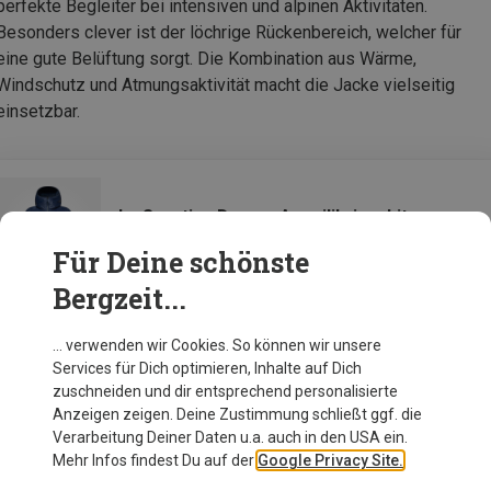
perfekte Begleiter bei intensiven und alpinen Aktivitäten.
Besonders clever ist der löchrige Rückenbereich, welcher für
eine gute Belüftung sorgt. Die Kombination aus Wärme,
Windschutz und Atmungsaktivität macht die Jacke vielseitig
einsetzbar.
La Sportiva Damen Aequilibrium Lite
Insulation Jacke
Für Deine schönste
Bergzeit...
Zur Produktseite
… verwenden wir Cookies. So können wir unsere
Services für Dich optimieren, Inhalte auf Dich
zuschneiden und dir entsprechend personalisierte
Anzeigen zeigen. Deine Zustimmung schließt ggf. die
Verarbeitung Deiner Daten u.a. auch in den USA ein.
Mehr Infos findest Du auf der
Google Privacy Site.