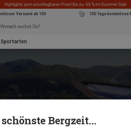
Highlights zum unschlagbaren Preis! Bis zu -60 % im Summer Sale
enloser Versand ab 100
100 Tage kostenlose 
o
Sportarten
schönste Bergzeit...