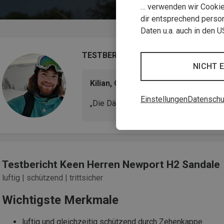
… verwenden wir Cookies
dir entsprechend person
Daten u.a. auch in den 
TESTBERICHT
NICHT 
Kilian, Outdoor-Papa & Produkttest
Einstellungen
Datenschu
„Die Dämpfung und das Sohlenprofil ü
Testbericht Keen Herren Newport H2 Sandale
luftig | schützend | trittsicher
Wichtigste Merkmale
luftig und gleichzeitig schützend durch Zehenkappe