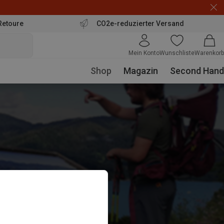
Retoure
CO2e-reduzierter Versand
Mein Konto
Wunschliste
Warenkorb
Shop
Magazin
Second Hand