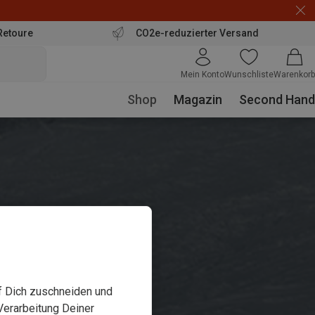
Retoure
CO2e-reduzierter Versand
Mein Konto
Wunschliste
Warenkorb
Shop
Magazin
Second Hand
uf Dich zuschneiden und
Verarbeitung Deiner