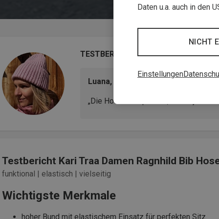
Daten u.a. auch in den 
NICHT 
TESTBERICHT
Einstellungen
Datenschu
Luana, Snowboarderin & Produktte
„Die Hose sitzt perfekt, macht jede B
Testbericht Kari Traa Damen Ragnhild Bib Hos
funktional | elastisch | vielseitig
Wichtigste Merkmale
hoher Bund mit elastischem Einsatz für perfekten Sitz