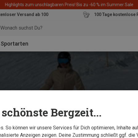
Highlights zum unschlagbaren Preis! Bis zu -60 % im Summer Sale
enloser Versand ab 100
100 Tage kostenlose 
o
Sportarten
schönste Bergzeit...
. So können wir unsere Services für Dich optimieren, Inhalte a
alisierte Anzeigen zeigen. Deine Zustimmung schließt ggf. die 