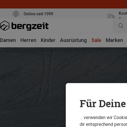
Kost
Online seit 1999
Eur
Damen
Herren
Kinder
Ausrüstung
Sale
Marken
Für Deine 
… verwenden wir Cookies
dir entsprechend person