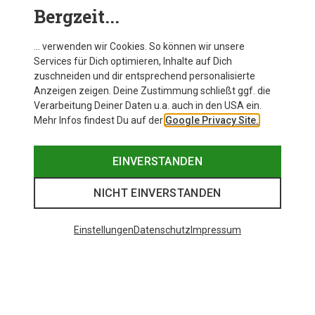
Bergzeit...
Kamik Kinder Waterbug 8G GTX Winterstiefe
… verwenden wir Cookies. So können wir unsere
Services für Dich optimieren, Inhalte auf Dich
zuschneiden und dir entsprechend personalisierte
Anzeigen zeigen. Deine Zustimmung schließt ggf. die
Zur Produktseite
Verarbeitung Deiner Daten u.a. auch in den USA ein.
Mehr Infos findest Du auf der
Google Privacy Site.
EINVERSTANDEN
NICHT EINVERSTANDEN
Einstellungen
Datenschutz
Impressum