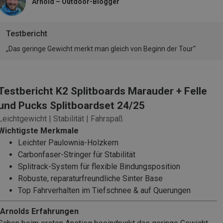
Arnold – Outdoor-Blogger
Testbericht
„Das geringe Gewicht merkt man gleich von Beginn der Tour“
Testbericht K2 Splitboards Marauder + Felle
und Pucks Splitboardset 24/25
Leichtgewicht | Stabilität | Fahrspaß
Wichtigste Merkmale
Leichter Paulownia-Holzkern
Carbonfaser-Stringer für Stabilität
Splitrack-System für flexible Bindungsposition
Robuste, reparaturfreundliche Sinter Base
Top Fahrverhalten im Tiefschnee & auf Querungen
Arnolds Erfahrungen