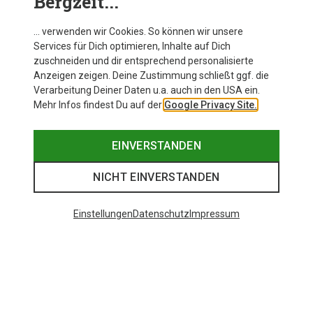
Bergzeit...
Johaug Damen Concept 2.0 Jacke
… verwenden wir Cookies. So können wir unsere
Services für Dich optimieren, Inhalte auf Dich
zuschneiden und dir entsprechend personalisierte
Anzeigen zeigen. Deine Zustimmung schließt ggf. die
Zur Produktseite
Verarbeitung Deiner Daten u.a. auch in den USA ein.
Mehr Infos findest Du auf der
Google Privacy Site.
EINVERSTANDEN
NICHT EINVERSTANDEN
Einstellungen
Datenschutz
Impressum