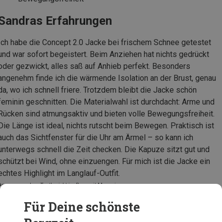
Sandras Erfahrungen
Ich habe die Concept 2.0 Jacke bei frischem Schnee getestet
und war sofort begeistert. Beim Anziehen hat nichts gedrückt
oder gezwickt, alles saß auf Anhieb perfekt. Besonders
angenehm finde ich die wärmende Isolation an der Brust, genau
da, wo ich schnell friere. Trotzdem bleibt die Jacke schön
feminin geschnitten. Die Materialwahl ist durchdacht: Arme und
Rücken sind atmungsaktiv und bieten volle Bewegungsfreiheit.
Die Länge ist ideal, nichts rutscht beim Bewegen. Praktisch ist
auch das Sichtfenster für die Uhr am Ärmel – so kann ich
unterwegs schnell die Zeit checken. Die Kapuze sitzt gut und
schützt bei Wind, ohne einzuengen. Für mich ist die Jacke ein
echtes Highlight im Langlauf-Outfit.
Auszug aus dem Testbericht im Bergzeit Magazin
Für Deine schönste