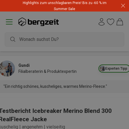
Highlights zum unschlagbaren Preis! Bis zu -60 % im
Summer Sale
Gundi
Experten Tipp
Filialberaterin & Produktexpertin
"Ein richtig schönes, kuscheliges, warmes Merino-Fleece."
Testbericht Icebreaker Merino Blend 300
RealFleece Jacke
kuschelig | angenehm | vielseitig