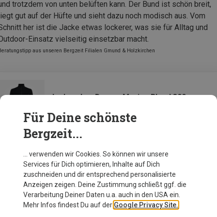
und trotzdem von unten belüften kann. Der Bund ist schön breit,
liegt gut auf der Hüfte und sieht dazu noch modisch aus. Vom
Schnitt her ist die Jacke etwas lockerer, was sie für Alltag und
Outdoor-Einsatz vielseitig einsetzbar macht.
Beratungstipp aus unseren Bergzeit Filialen Gmund & Holzkirchen
Icebreaker Damen Merino Blend 300
RealFleece Jacke
Für Deine schönste
Bergzeit...
Zur Produktseite
… verwenden wir Cookies. So können wir unsere
Services für Dich optimieren, Inhalte auf Dich
zuschneiden und dir entsprechend personalisierte
Anzeigen zeigen. Deine Zustimmung schließt ggf. die
Verarbeitung Deiner Daten u.a. auch in den USA ein.
Mehr Infos findest Du auf der
Google Privacy Site.