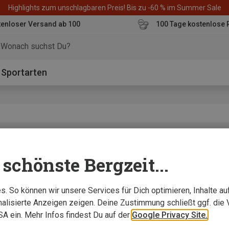
Highlights zum unschlagbaren Preis! Bis zu -60 % im Summer Sale
enloser Versand ab 100
100 Tage kostenlose 
o
Sportarten
e
– ideal für Stadt, Alltag und Reisen."
schönste Bergzeit...
. So können wir unsere Services für Dich optimieren, Inhalte a
alisierte Anzeigen zeigen. Deine Zustimmung schließt ggf. die 
USA ein. Mehr Infos findest Du auf der
Google Privacy Site.