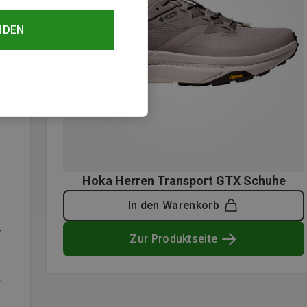
NDEN
Hoka Herren Transport GTX Schuhe
In den Warenkorb
.
Zur Produktseite
.
r