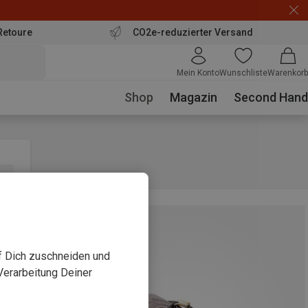
Retoure
CO2e-reduzierter Versand
Mein Konto
Wunschliste
Warenkorb
Shop
Magazin
Second Hand
uf Dich zuschneiden und
Verarbeitung Deiner