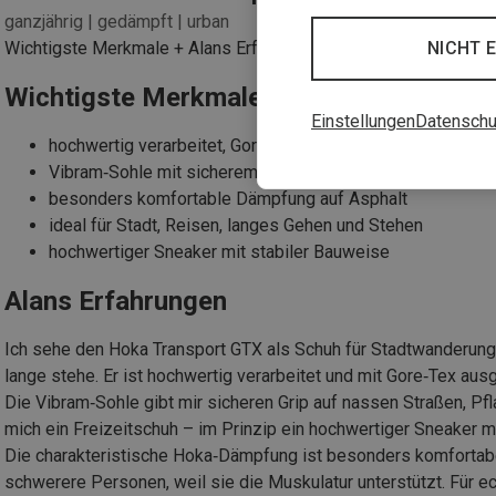
ganzjährig | gedämpft | urban
NICHT 
Wichtigste Merkmale + Alans Erfahrungen (HTML)
Wichtigste Merkmale der Hoka Transpor
Einstellungen
Datenschu
hochwertig verarbeitet, Gore‑Tex, ganzjährig
Vibram‑Sohle mit sicherem Grip auf nassen Wegen
besonders komfortable Dämpfung auf Asphalt
ideal für Stadt, Reisen, langes Gehen und Stehen
hochwertiger Sneaker mit stabiler Bauweise
Alans Erfahrungen
Ich sehe den Hoka Transport GTX als Schuh für Stadtwanderungen
lange stehe. Er ist hochwertig verarbeitet und mit Gore‑Tex aus
Die Vibram‑Sohle gibt mir sicheren Grip auf nassen Straßen, Pfl
mich ein Freizeitschuh – im Prinzip ein hochwertiger Sneaker m
Die charakteristische Hoka‑Dämpfung ist besonders komfortabel
schwerere Personen, weil sie die Muskulatur unterstützt. Für e