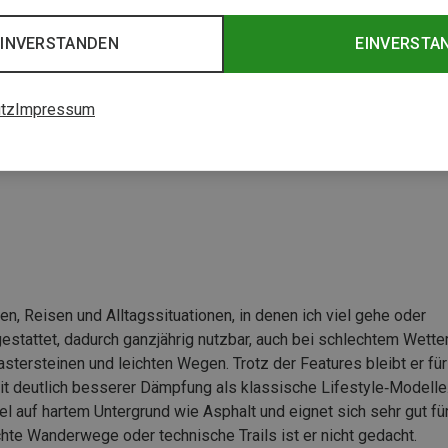
EINVERSTANDEN
EINVERSTA
t
tz
Impressum
, Reisen und Alltagssituationen, in denen ich viel gehe oder
gestattet, dadurch ganzjährig nutzbar, auch bei schlechtem Wetter
astersteinen und leichten Wegen. Trotz der Features bleibt er für
it deutlich besserer Dämpfung als klassische Lifestyle‑Modelle
 auf hartem Untergrund wie Asphalt und eignet sich sehr gut fü
chte Wanderwege oder technische Trails ist er nicht gedacht.