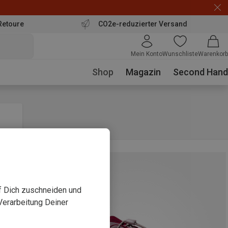
Retoure
CO2e-reduzierter Versand
Mein Konto
Wunschliste
Warenkorb
Shop
Magazin
Second Hand
uf Dich zuschneiden und
Verarbeitung Deiner