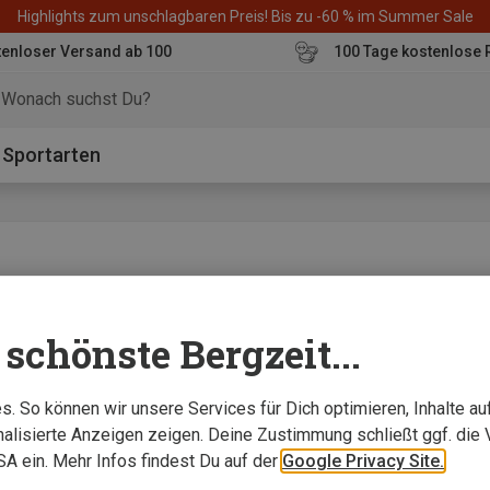
Highlights zum unschlagbaren Preis! Bis zu -60 % im Summer Sale
enloser Versand ab 100
100 Tage kostenlose 
o
Sportarten
e
schönste Bergzeit...
– ideal für Stadt, Alltag und Reisen."
. So können wir unsere Services für Dich optimieren, Inhalte a
alisierte Anzeigen zeigen. Deine Zustimmung schließt ggf. die 
USA ein. Mehr Infos findest Du auf der
Google Privacy Site.