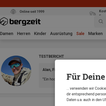
Kost
Online seit 1999
Eur
Damen
Herren
Kinder
Ausrüstung
Sale
Marken
TESTBERICHT
Alan, Filialberater & Produktexpert
Für Deine 
"Ein hochwertiger Sneaker mit Gore‑Tex 
… verwenden wir Cookies
dir entsprechend person
Daten u.a. auch in den 