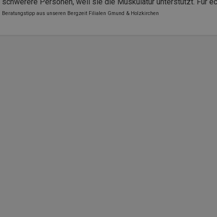
schwerere Personen, weil sie die Muskulatur unterstützt. Für e
Beratungstipp aus unseren Bergzeit Filialen Gmund & Holzkirchen