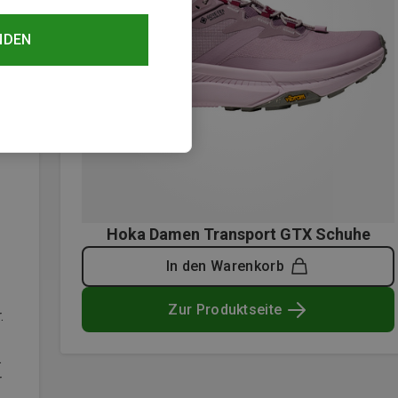
NDEN
Hoka Damen Transport GTX Schuhe
In den Warenkorb
Zur Produktseite
.
.
r