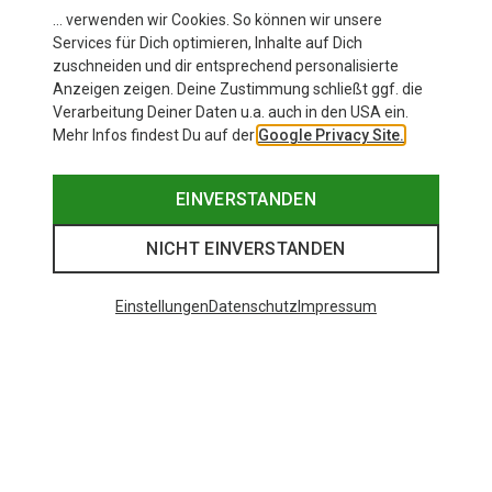
Hilleberg Nallo 4 GT Zelt
… verwenden wir Cookies. So können wir unsere
Services für Dich optimieren, Inhalte auf Dich
zuschneiden und dir entsprechend personalisierte
Anzeigen zeigen. Deine Zustimmung schließt ggf. die
Zur Produktseite
Verarbeitung Deiner Daten u.a. auch in den USA ein.
Mehr Infos findest Du auf der
Google Privacy Site.
EINVERSTANDEN
NICHT EINVERSTANDEN
Einstellungen
Datenschutz
Impressum